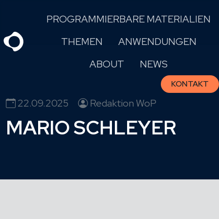
Skip
PROGRAMMIERBARE MATERIALIEN
to
content
THEMEN
ANWENDUNGEN
ABOUT
NEWS
KONTAKT
22.09.2025
Redaktion WoP
MARIO SCHLEYER