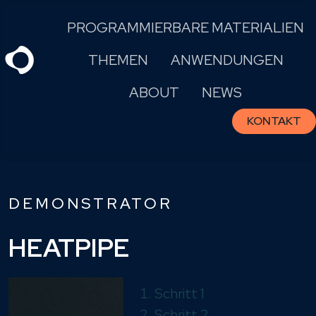
Skip
PROGRAMMIERBARE MATERIALIEN
to
content
THEMEN
ANWENDUNGEN
ABOUT
NEWS
KONTAKT
DEMONSTRATOR
HEATPIPE
Schritt 1
Schritt 2