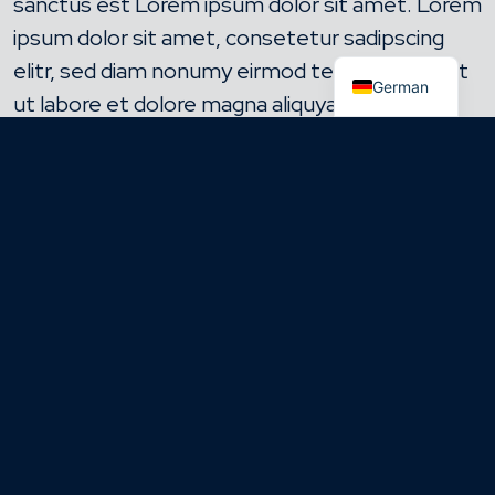
sanctus est Lorem ipsum dolor sit amet. Lorem
ipsum dolor sit amet, consetetur sadipscing
elitr, sed diam nonumy eirmod tempor invidunt
German
ut labore et dolore magna aliquyam erat, sed
diam voluptua. At vero eos et accusam et justo
duo dolores et ea rebum. Stet clita kasd
gubergren, no sea takimata sanctus est Lorem
ipsum dolor sit amet.
NEHMEN SIE KONTAKT MIT UNS AUF
KONTAKT