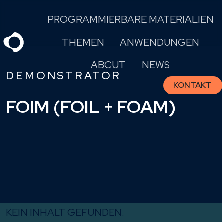
Skip
PROGRAMMIERBARE MATERIALIEN
to
content
THEMEN
ANWENDUNGEN
ABOUT
NEWS
DEMONSTRATOR
KONTAKT
FOIM (FOIL + FOAM)
KEIN INHALT GEFUNDEN.